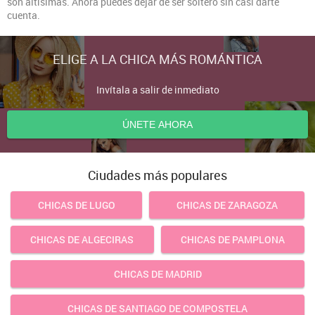
son altísimas. Ahora puedes dejar de ser soltero sin casi darte
cuenta.
ELIGE A LA CHICA MÁS ROMÁNTICA
Invítala a salir de inmediato
ÚNETE AHORA
Ciudades más populares
CHICAS DE LUGO
CHICAS DE ZARAGOZA
CHICAS DE ALGECIRAS
CHICAS DE PAMPLONA
CHICAS DE MADRID
CHICAS DE SANTIAGO DE COMPOSTELA